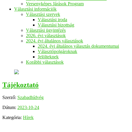
Versenyképes Járások Program
Választási információk
Választási szervek
Választási iroda
Választási bizottság
Választási ügyintézés
2026. évi választások
2024. évi általános választások
2024. évi általános választás dokumentumai
Választópolgároknak
Jelölteknek
Korábbi választások
Tájékoztató
Szerző:
Szabadhídvég
Dátum:
2023-10-24
Kategória:
Hírek