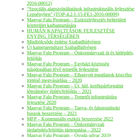
2016-00012)
“Szociális alapszolgáltatások infrastrukturális fejlesztése
Lepsényben” (TOP-4.2.1-15-FE1-2016-00009)
Magyar Falu Program – Eszközfejlesztés belterületi
közterület karbantartására
HUMÁN KAPACITÁSOK FEJLESZTÉSE
ENYING TÉRSÉGÉBEN
Minibölcsőde építése Szabadhídvégen
Új kamerarendszer Szabadhídvégen
Magyar Falu Program – Önkormányzati út és hídépítés,
felújítás
Magyar Falu Program – Egyházi közösség
tulajdonában lévő temetők fejlesztése
Magyar Falu Program – Elhagyott ingatlanok közcélra
történő megvásárlása – 2020
Magyar Falu Program – Út, híd, kerékpárforgalmi
létesítmény építés/felújítás – 2021
Magyar Falu Program – Temetői infrastruktúra
fejesztése 2020
Magyar Falu Program – Tanya- és falugondnoki
buszok beszerzése – 2021
MFP – Kommunális eszköz beszerzése 2022
Magyar Falu Program – Önkormányzati
járdaépítés/felújítás támogatása – 2022
Magyar Falu Program – Óvoda udvar 2019