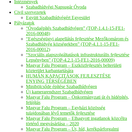
Intézmények
Szabadhídvégi Napsugár Óvoda
Civil szervezetek
Együtt Szabadhídvégért Egyesület
Pályázatok
“Óvodaépítés Szabadhídvégen” (TOP-1.4.1-15-FE1-
2016-00048)
“Egészségügyi alapellátás fejlesztése Mezőkomárom és
Szabadhídvég községekben” (TOP-4.1.1-15-FE1-
2016-00012)
“Szociális alapszolgáltatások infrastrukturális fejlesztése
Lepsényben” (TOP-4.2.1-15-FE1-2016-00009)
Magyar Falu Program – Eszközfejlesztés belterületi
közterület karbantartására
HUMÁN KAPACITÁSOK FEJLESZTÉSE
ENYING TÉRSÉGÉBEN
Minibölcsőde építése Szabadhídvégen
Új kamerarendszer Szabadhídvégen
Magyar Falu Program – Önkormányzati út és hídépítés,
felújítás
Magyar Falu Program – Egyházi közösség
tulajdonában lévő temetők fejlesztése
Magyar Falu Program – Elhagyott ingatlanok közcélra
történő megvásárlása – 2020
Magyar Falu Program – Út, híd, kerékpárforgalmi