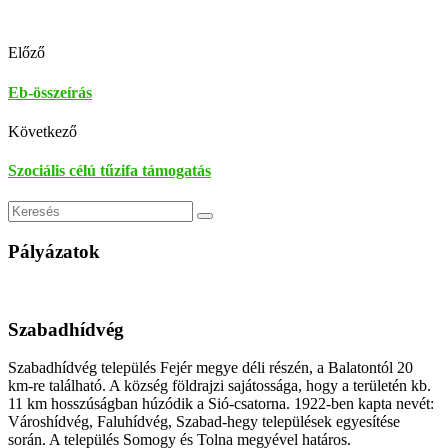
Előző
Eb-összeírás
Következő
Szociális célú tűzifa támogatás
Keresés
Pályázatok
Szabadhídvég
Szabadhídvég település Fejér megye déli részén, a Balatontól 20
km-re található. A község földrajzi sajátossága, hogy a területén kb.
11 km hosszúságban húzódik a Sió-csatorna. 1922-ben kapta nevét:
Városhídvég, Faluhídvég, Szabad-hegy települések egyesítése
során. A település Somogy és Tolna megyével határos.