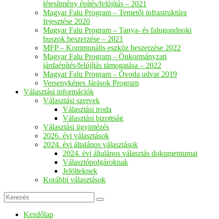
létesítmény építés/felújítás – 2021
Magyar Falu Program – Temetői infrastruktúra
fejesztése 2020
Magyar Falu Program – Tanya- és falugondnoki
buszok beszerzése – 2021
MFP – Kommunális eszköz beszerzése 2022
Magyar Falu Program – Önkormányzati
járdaépítés/felújítás támogatása – 2022
Magyar Falu Program – Óvoda udvar 2019
Versenyképes Járások Program
Választási információk
Választási szervek
Választási iroda
Választási bizottság
Választási ügyintézés
2026. évi választások
2024. évi általános választások
2024. évi általános választás dokumentumai
Választópolgároknak
Jelölteknek
Korábbi választások
Keresés
Kezdőlap