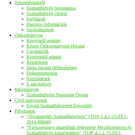
Településünkről
Szabadhídvég bemutatása
Szabadhídvég címere
Egyházak
Hasznos információk
Szolgáltatások
Önkormányzat
Képviselő-testület
Közös Önkormányzati Hivatal
Ügyintézők
Közérdekű adatok
Rendeletek
Járási hivatal elérhetőségei
Dokumentumok
Szerződések
E-ügyintézés
Intézmények
Szabadhídvégi Napsugár Óvoda
Civil szervezetek
Együtt Szabadhídvégért Egyesület
Pályázatok
“Óvodaépítés Szabadhídvégen” (TOP-1.4.1-15-FE1-
2016-00048)
“Egészségügyi alapellátás fejlesztése Mezőkomárom és
Szabadhídvég községekben” (TOP-4.1.1-15-FE1-