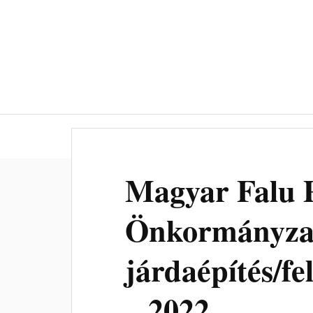
Kezdőlap
Településünkről
Ön
Magyar Falu 
Önkormányza
járdaépítés/fe
– 2022