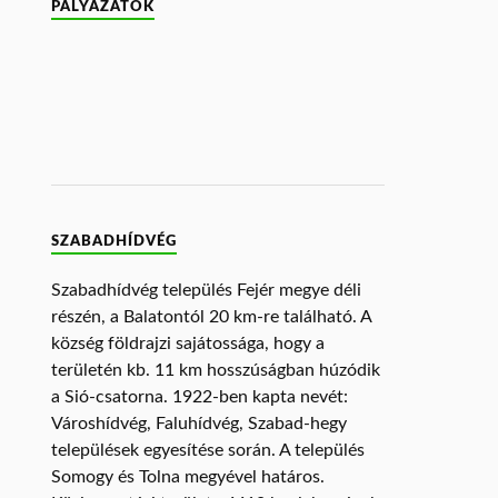
PÁLYÁZATOK
SZABADHÍDVÉG
Szabadhídvég település Fejér megye déli
részén, a Balatontól 20 km-re található. A
község földrajzi sajátossága, hogy a
területén kb. 11 km hosszúságban húzódik
a Sió-csatorna. 1922-ben kapta nevét:
Városhídvég, Faluhídvég, Szabad-hegy
települések egyesítése során. A település
Somogy és Tolna megyével határos.