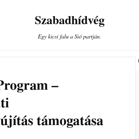
Szabadhídvég
Egy kicsi falu a Sió partján.
kormányzat
Intézmények
Civil szervezetek
Program –
ti
lújítás támogatása