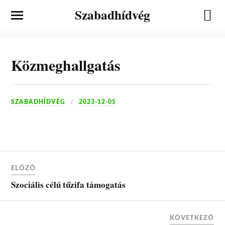
Szabadhídvég
Közmeghallgatás
SZABADHÍDVÉG
2023-12-05
ELŐZŐ
Szociális célú tűzifa támogatás
KÖVETKEZŐ